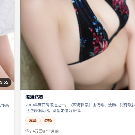
9:55
深海档案
动作类
2019年度口碑候选之一。《深海档案》由汤唯、沈腾、张译联
把控影像风格，类型定位为爱情。
高清
流畅
7.4万
87个月前