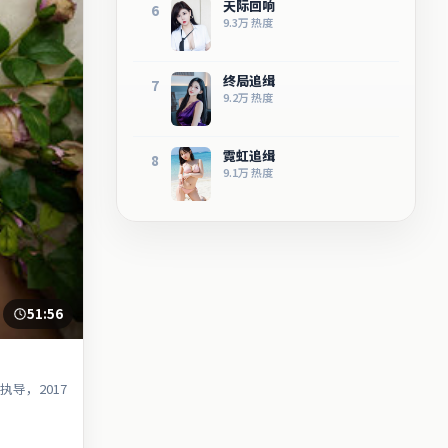
天际回响
6
9.3万
热度
终局追缉
7
9.2万
热度
霓虹追缉
8
9.1万
热度
51:56
导，2017