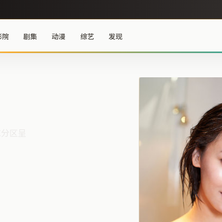
影院
剧集
动漫
综艺
发现
艺分区呈