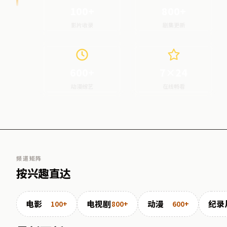
100+
800+
影片收录
剧集更新
600+
7×24
动漫综艺
在线畅看
频道矩阵
按兴趣直达
电影
电视剧
动漫
纪录
100+
800+
600+