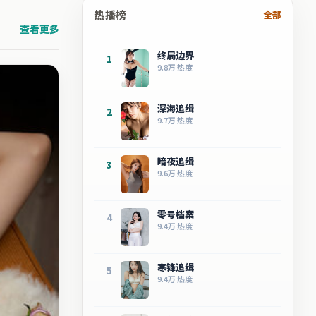
热播榜
全部
查看更多
终局边界
1
9.8万
热度
深海追缉
2
9.7万
热度
暗夜追缉
3
9.6万
热度
零号档案
4
9.4万
热度
寒锋追缉
5
9.4万
热度