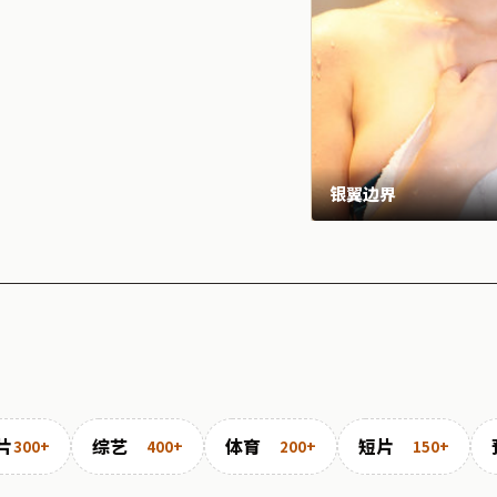
银翼边界
片
综艺
体育
短片
300+
400+
200+
150+