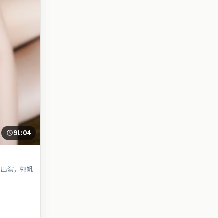
91:04
袂出演，郭帆