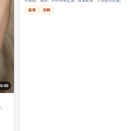
村拓哉、张译、刘亦菲等主演，叙事紧凑、人物弧光完整。
高清
流畅
0:40
作，