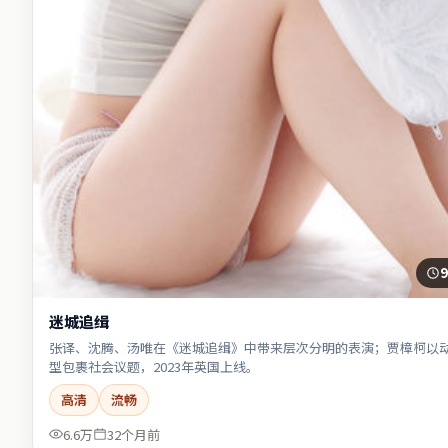
9
迷城追缉
张译、沈腾、汤唯在《迷城追缉》中带来层次分明的表演；贾樟柯以
型包裹社会议题，2023年英国上线。
高清
流畅
6.6万
32个月前