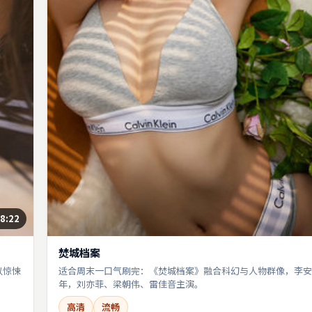
8:22
焚城档案
以惊悚
适合周末一口气刷完：《焚城档案》融合科幻与人物群像，李安执
年，刘亦菲、梁朝伟、雷佳音主演。
高清
流畅