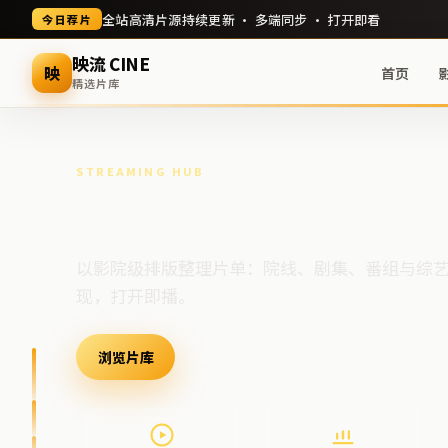
全站高清片源持续更新 · 多端同步 · 打开即看
今日荐片
映流 CINE
映
首页
精选片库
STREAMING HUB
高清视频门户
以影院级排版整理片单：院线、剧集、番组与综
现，打开即播。
浏览片库
最新上架