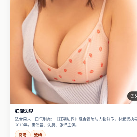
5
狂潮边界
适合周末一口气刷完：《狂潮边界》融合冒险与人物群像，林超贤执
2019年，雷佳音、沈腾、张译主演。
高清
流畅