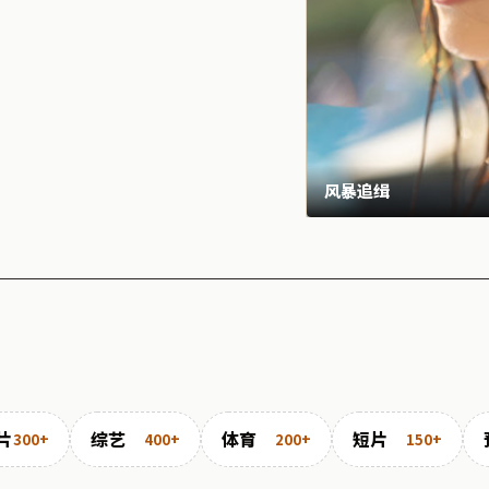
风暴追缉
片
综艺
体育
短片
300+
400+
200+
150+