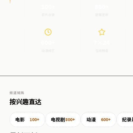
100+
800+
影片收录
剧集更新
600+
7×24
动漫综艺
在线畅看
频道矩阵
按兴趣直达
电影
电视剧
动漫
纪录
100+
800+
600+