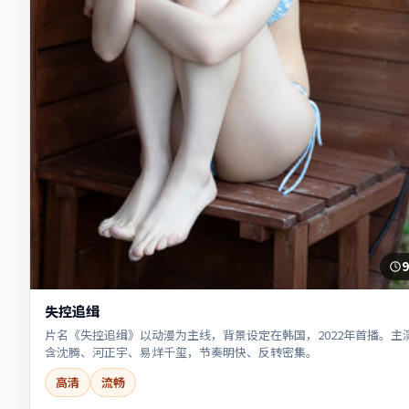
9
失控追缉
片名《失控追缉》以动漫为主线，背景设定在韩国，2022年首播。主
含沈腾、河正宇、易烊千玺，节奏明快、反转密集。
高清
流畅