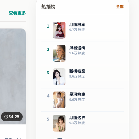
热播榜
全部
查看更多
月面档案
1
9.7万
热度
风暴追缉
2
9.6万
热度
断桥档案
3
9.6万
热度
星河档案
4
9.6万
热度
84:25
月面边界
5
9.3万
热度