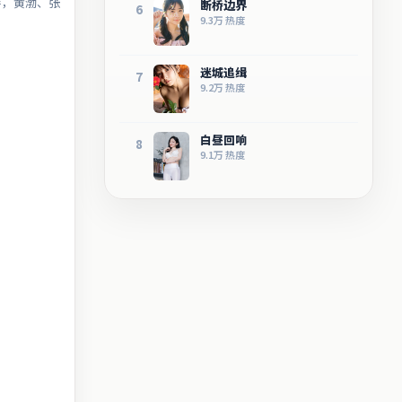
导，黄渤、张
断桥边界
6
9.3万
热度
迷城追缉
7
9.2万
热度
白昼回响
8
9.1万
热度