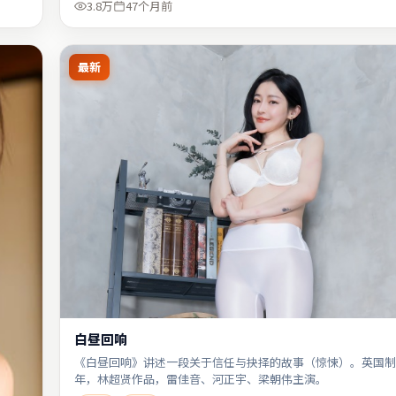
3.8万
47个月前
最新
白昼回响
《白昼回响》讲述一段关于信任与抉择的故事（惊悚）。英国制作
年，林超贤作品，雷佳音、河正宇、梁朝伟主演。