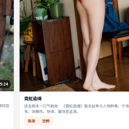
5:24
霓虹追缉
演阵容
适合周末一口气刷完：《霓虹追缉》融合战争与人物群像，宁浩执
年，梁朝伟、张译、雷佳音主演。
高清
流畅