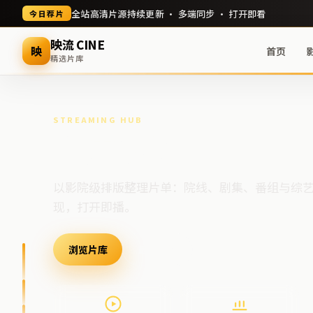
全站高清片源持续更新 · 多端同步 · 打开即看
今日荐片
映流 CINE
映
首页
精选片库
STREAMING HUB
高清视频门户
以影院级排版整理片单：院线、剧集、番组与综
现，打开即播。
浏览片库
最新上架