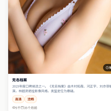
9
无名档案
2023年度口碑候选之一。《无名档案》由木村拓哉、河正宇、刘亦菲
演，林超贤把控影像风格，类型定位为悬疑。
高清
流畅
5千
35个月前