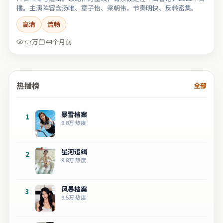
播。主演阵容含汤唯、章子怡、梁朝伟，节奏明快、反转密集。
高清
流畅
7.7万
44个月前
热播榜
全部
暴雪档案
1
9.8万
热度
星河追缉
2
9.8万
热度
风暴档案
3
9.5万
热度