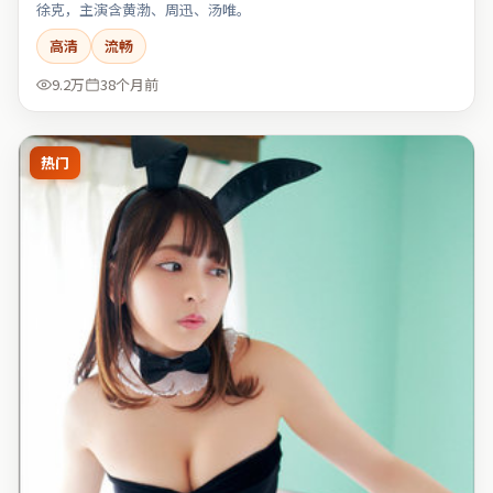
徐克，主演含黄渤、周迅、汤唯。
高清
流畅
9.2万
38个月前
热门