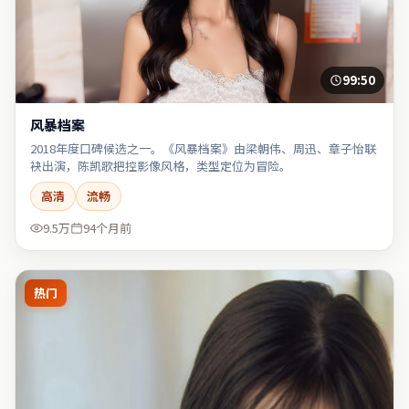
99:50
风暴档案
2018年度口碑候选之一。《风暴档案》由梁朝伟、周迅、章子怡联
袂出演，陈凯歌把控影像风格，类型定位为冒险。
高清
流畅
9.5万
94个月前
热门