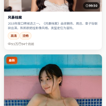
99:50
风暴档案
2018年度口碑候选之一。《风暴档案》由梁朝伟、周迅、章子怡联
袂出演，陈凯歌把控影像风格，类型定位为冒险。
高清
流畅
9.5万
94个月前
最新