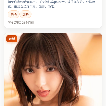
如果你喜欢动漫题材，《深海档案}的本土语境值得关注。导演徐
克，主演含易烊千玺、张译、汤唯。
高清
流畅
4.2万
28个月前
最新