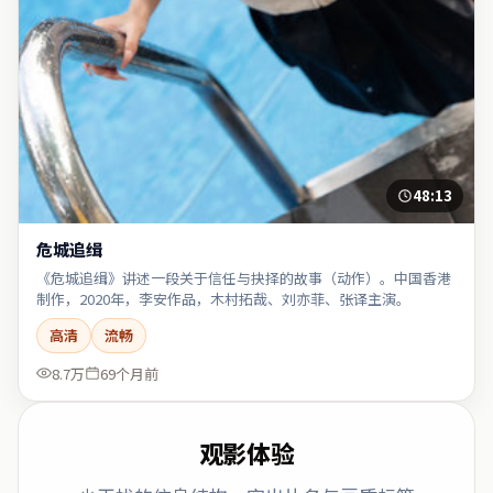
48:13
危城追缉
《危城追缉》讲述一段关于信任与抉择的故事（动作）。中国香港
制作，2020年，李安作品，木村拓哉、刘亦菲、张译主演。
高清
流畅
8.7万
69个月前
观影体验