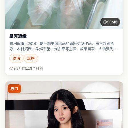
93:46
星河追缉
星河追缉（2016）是一部美国出品的冒险类型作品，由林超贤执
导，木村拓哉、易烊千玺、刘亦菲等主演，叙事紧凑、人物弧光完
整。
高清
流畅
9.8万
118个月前
热门