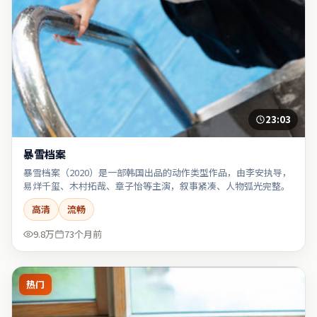
23:03
暴雪档案
暴雪档案（2020）是一部韩国出品的动作类型作品，由李安执导，
易烊千玺、木村拓哉、章子怡等主演，叙事紧凑、人物弧光完整。
高清
流畅
9.8万
73个月前
热门