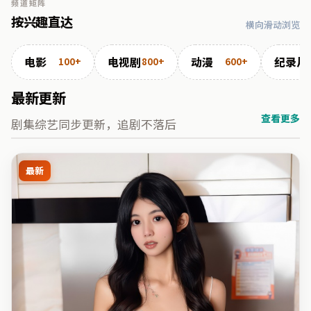
频道矩阵
按兴趣直达
横向滑动浏览
电影
电视剧
动漫
纪录片
100+
800+
600+
最新更新
查看更多
剧集综艺同步更新，追剧不落后
最新