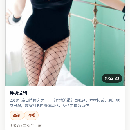
53:32
异境追缉
2018年度口碑候选之一。《异境追缉》由张译、木村拓哉、周迅联
袂出演，贾樟柯把控影像风格，类型定位为动作。
高清
流畅
8.7万
95个月前