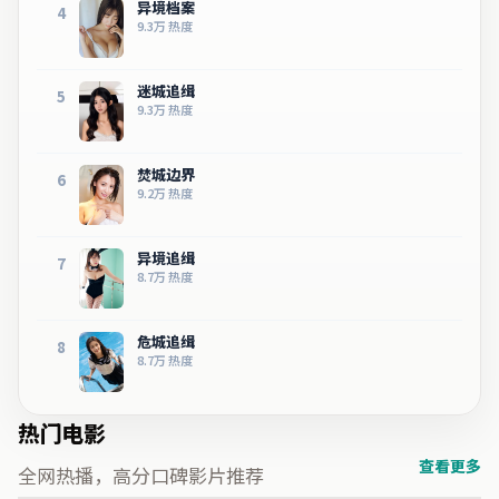
异境档案
4
9.3万
热度
迷城追缉
5
9.3万
热度
焚城边界
6
9.2万
热度
异境追缉
7
8.7万
热度
危城追缉
8
8.7万
热度
热门电影
查看更多
全网热播，高分口碑影片推荐