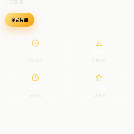
打开即播。
浏览片库
最新上架
100+
800+
影片收录
剧集更新
600+
7×24
动漫综艺
在线畅看