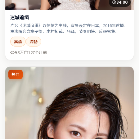
84:00
迷城追缉
片名《迷城追缉》以惊悚为主线，背景设定在日本，2016年首播。
主演阵容含章子怡、木村拓哉、张译，节奏明快、反转密集。
高清
流畅
9.3万
127个月前
热门