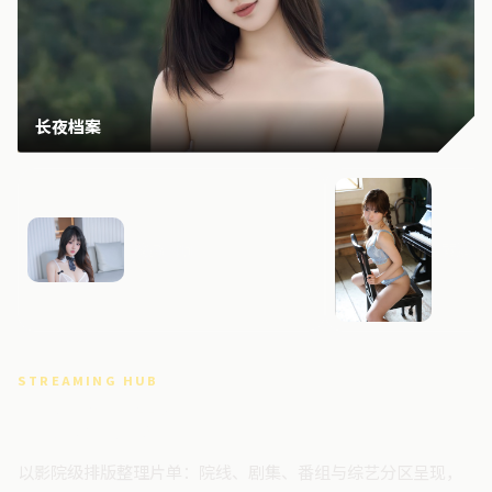
长夜档案
终局回响
南港追
STREAMING HUB
高清视频门户
以影院级排版整理片单：院线、剧集、番组与综艺分区呈现，