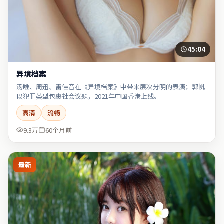
45:04
异境档案
汤唯、周迅、雷佳音在《异境档案》中带来层次分明的表演；郭帆
以犯罪类型包裹社会议题，2021年中国香港上线。
高清
流畅
9.3万
60个月前
最新