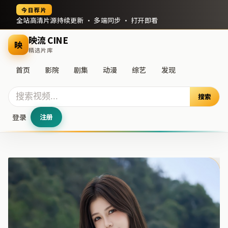
今日荐片
全站高清片源持续更新 · 多端同步 · 打开即看
映流 CINE
映
精选片库
首页
影院
剧集
动漫
综艺
发现
搜索
登录
注册