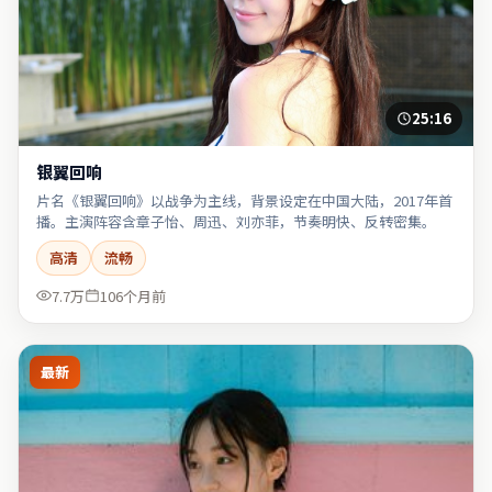
25:16
银翼回响
片名《银翼回响》以战争为主线，背景设定在中国大陆，2017年首
播。主演阵容含章子怡、周迅、刘亦菲，节奏明快、反转密集。
高清
流畅
7.7万
106个月前
最新