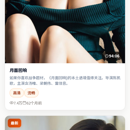
94:06
月面回响
如果你喜欢战争题材，《月面回响}的本土语境值得关注。导演陈凯
歌，主演含汤唯、梁朝伟、雷佳音。
高清
流畅
7.4万
62个月前
最新